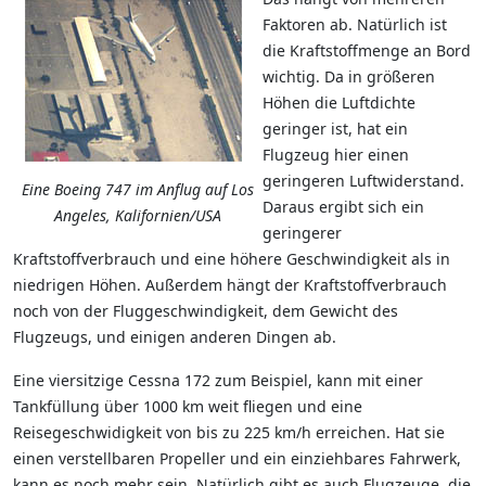
Faktoren ab. Natürlich ist
die Kraftstoffmenge an Bord
wichtig. Da in größeren
Höhen die Luftdichte
geringer ist, hat ein
Flugzeug hier einen
geringeren Luftwiderstand.
Eine Boeing 747 im Anflug auf Los
Daraus ergibt sich ein
Angeles, Kalifornien/USA
geringerer
Kraftstoffverbrauch und eine höhere Geschwindigkeit als in
niedrigen Höhen. Außerdem hängt der Kraftstoffverbrauch
noch von der Fluggeschwindigkeit, dem Gewicht des
Flugzeugs, und einigen anderen Dingen ab.
Eine viersitzige Cessna 172 zum Beispiel, kann mit einer
Tankfüllung über 1000 km weit fliegen und eine
Reisegeschwidigkeit von bis zu 225 km/h erreichen. Hat sie
einen verstellbaren Propeller und ein einziehbares Fahrwerk,
kann es noch mehr sein. Natürlich gibt es auch Flugzeuge, die