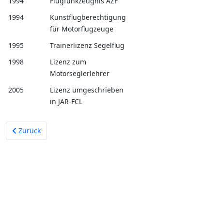
1994
Flugfunkzeugnis AZF
1994
Kunstflugberechtigung
für Motorflugzeuge
1995
Trainerlizenz Segelflug
1998
Lizenz zum
Motorseglerlehrer
2005
Lizenz umgeschrieben
in JAR-FCL
Vorheriger Beitrag: Mein Verein und mein Flugplatz
Zurück