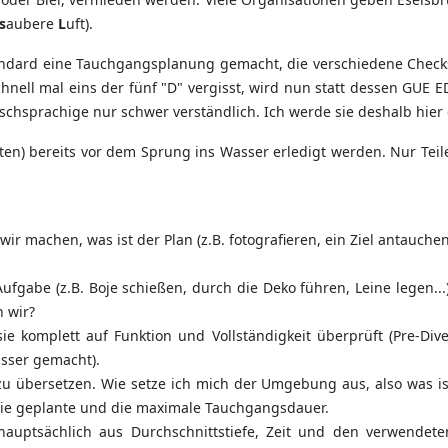
s
aubere
L
uft).
dard eine Tauchgangsplanung gemacht, die verschiedene Checks 
ll mal eins der fünf "D" vergisst, wird nun statt dessen GUE EDG
schsprachige nur schwer verständlich. Ich werde sie deshalb hier 
lten) bereits vor dem Sprung ins Wasser erledigt werden. Nur Te
ir machen, was ist der Plan (z.B. fotografieren, ein Ziel antauchen
fgabe (z.B. Boje schießen, durch die Deko führen, Leine legen...)
n wir?
e komplett auf Funktion und Vollständigkeit überprüft (Pre-Dive
sser gemacht).
 zu übersetzen. Wie setze ich mich der Umgebung aus, also was is
die geplante und die maximale Tauchgangsdauer.
hauptsächlich aus Durchschnittstiefe, Zeit und den verwendete