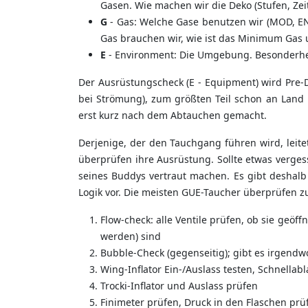
Gasen. Wie machen wir die Deko (Stufen, Zei
G
- Gas: Welche Gase benutzen wir (MOD, END)
Gas brauchen wir, wie ist das Minimum Gas
E
- Environment: Die Umgebung. Besonderheit
Der Ausrüstungscheck (E - Equipment) wird Pre-D
bei Strömung), zum größten Teil schon an Lan
erst kurz nach dem Abtauchen gemacht.
Derjenige, der den Tauchgang führen wird, leite
überprüfen ihre Ausrüstung. Sollte etwas verge
seines Buddys vertraut machen. Es gibt deshal
Logik vor. Die meisten GUE-Taucher überprüfen z
Flow-check: alle Ventile prüfen, ob sie geöf
werden) sind
Bubble-Check (gegenseitig); gibt es irgend
Wing-Inflator Ein-/Auslass testen, Schnellabl
Trocki-Inflator und Auslass prüfen
Finimeter prüfen, Druck in den Flaschen prü