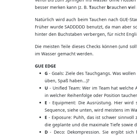
besser merken kann (z. B.
T
aucher
b
rauchen
v
iel
Natürlich wird auch beim Tauchen nach GUE-Stan
Früher wurde SADDDDD benutzt, da man aber schne
hinter den Buchstaben verbergen, für nicht Engli
Die meisten Teile dieses Checks können (und sol
im Wasser gemacht werden.
GUE EDGE
G
- Goals: Ziele des Tauchgangs. Was wollen w
üben, Spaß haben...)?
U
- Unified Team: Wer im Team hat welche Au
in welcher Reihenfolge oder Position tauche
E
- Equipment: Die Ausrüstung. Hier wird si
Sequence, siehe unten, wird meistens im Wa
E
- Exposure: Puhh, das ist schwer sinnvoll
die geplante und die maximale Tiefe sowie 
D
- Deco: Dekompression. Sie ergibt sich 