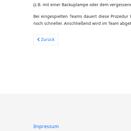
(z.B. mit einer Backuplampe oder dem vergessene
Bei eingespielten Teams dauert diese Prozedur
noch schneller. Anschließend wird im Team abge
Vorheriger Beitrag: Gasmanagement
Zurück
Impressum