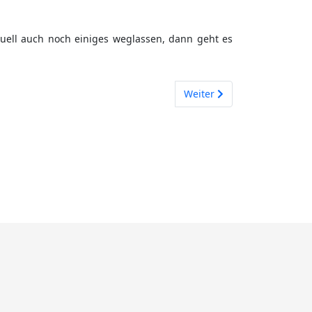
uell auch noch einiges weglassen, dann geht es
Nächster Beitrag: Trim
Weiter