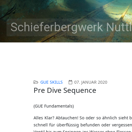
Schieferbergwerk Nuttl
GUE SKILLS
07. JANUAR 2020
Pre Dive Sequence
(GUE Fundamentals)
Alles Klar? Abtauchen! So oder so ähnlich sieh
schnell für überflüssig befunden oder vergess
Ventil bis zum Springen ins Wasser ohne Flossen