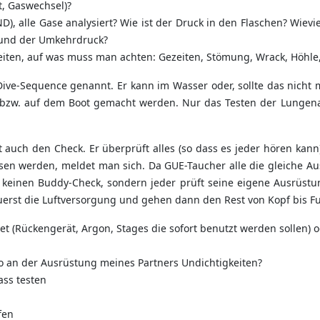
t, Gaswechsel)?
, alle Gase analysiert? Wie ist der Druck in den Flaschen? Wievie
 und der Umkehrdruck?
en, auf was muss man achten: Gezeiten, Stömung, Wrack, Höhle, B
ive-Sequence genannt. Er kann im Wasser oder, sollte das nicht 
d bzw. auf dem Boot gemacht werden. Nur das Testen der Lunge
t auch den Check. Er überprüft alles (so dass es jeder hören ka
ssen werden, meldet man sich. Da GUE-Taucher alle die gleiche 
b keinen Buddy-Check, sondern jeder prüft seine eigene Ausrüst
uerst die Luftversorgung und gehen dann den Rest von Kopf bis F
fnet (Rückengerät, Argon, Stages die sofort benutzt werden sollen)
wo an der Ausrüstung meines Partners Undichtigkeiten?
ass testen
fen