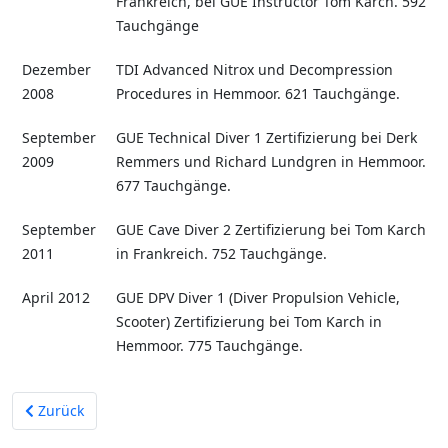
Frankreich, bei GUE Instructor Tom Karch. 592
Tauchgänge
Dezember
TDI Advanced Nitrox und Decompression
2008
Procedures in Hemmoor. 621 Tauchgänge.
September
GUE Technical Diver 1 Zertifizierung bei Derk
2009
Remmers und Richard Lundgren in Hemmoor.
677 Tauchgänge.
September
GUE Cave Diver 2 Zertifizierung bei Tom Karch
2011
in Frankreich. 752 Tauchgänge.
April 2012
GUE DPV Diver 1 (Diver Propulsion Vehicle,
Scooter) Zertifizierung bei Tom Karch in
Hemmoor. 775 Tauchgänge.
Vorheriger Beitrag: GUE Ausbildung
Zurück