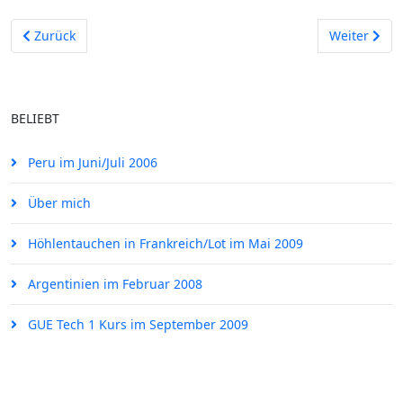
Vorheriger Beitrag: Veröffentlichungen
Nächster Be
Zurück
Weiter
BELIEBT
Peru im Juni/Juli 2006
Über mich
Höhlentauchen in Frankreich/Lot im Mai 2009
Argentinien im Februar 2008
GUE Tech 1 Kurs im September 2009