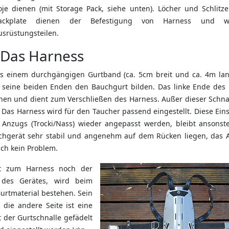
oje dienen (mit Storage Pack, siehe unten). Löcher und Schlitze
ackplate dienen der Befestigung von Harness und we
usrüstungsteilen.
Das Harness
s einem durchgängigen Gurtband (ca. 5cm breit und ca. 4m lan
ss seine beiden Enden den Bauchgurt bilden. Das linke Ende des
sehen und dient zum Verschließen des Harness. Außer dieser Schna
 Das Harness wird für den Taucher passend eingestellt. Diese Ein
Anzugs (Trocki/Nass) wieder angepasst werden, bleibt ansonst
auchgerät sehr stabil und angenehm auf dem Rücken liegen, das 
uch kein Problem.
rt zum Harness noch der
n des Gerätes, wird beim
urtmaterial bestehen. Sein
n die andere Seite ist eine
 der Gurtschnalle gefädelt