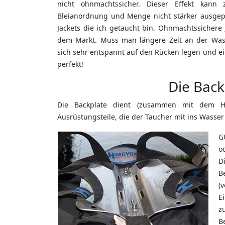
nicht ohnmachtssicher. Dieser Effekt kann z
Bleianordnung und Menge nicht stärker ausgep
Jackets die ich getaucht bin. Ohnmachtssichere 
dem Markt. Muss man längere Zeit an der Was
sich sehr entspannt auf den Rücken legen und e
perfekt!
Die Back
Die Backplate dient (zusammen mit dem Har
Ausrüstungsteile, die der Taucher mit ins Wasser
G
o
Di
B
(
E
z
B