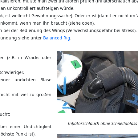
okalisieren, müßte man zwei Inflatoren prüfen (Inflatorschlauch ab
an unkontrolliert aufsteigen würde.
ok, ist vielleicht Gewöhnungssache). Oder er ist (damit er nicht im 
rankommt, wenn man ihn braucht (siehe oben).
on bei der Bedienung des Wings (Verwechslungsgefahr bei Stress).
egründung siehe unter
Balanced Rig
.
n (z.B. in Wracks oder
chwieriger.
iner undichten Blase
icht mit viel zu großen
ucht:
Inflatorschlauch ohne Schnellablass
bei einer Undichtigkeit
höchste Punkt ist).