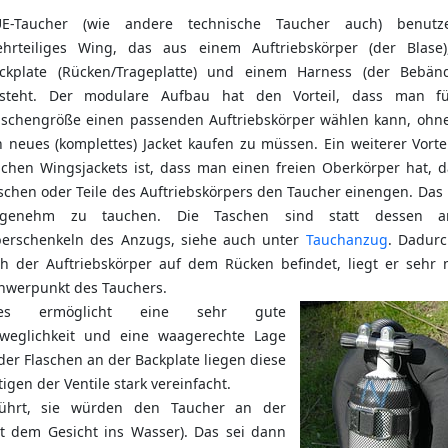
E-Taucher (wie andere technische Taucher auch) benutz
hrteiliges Wing, das aus einem Auftriebskörper (der Blase)
ckplate (Rücken/Trageplatte) und einem Harness (der Bebän
steht. Der modulare Aufbau hat den Vorteil, dass man fü
aschengröße einen passenden Auftriebskörper wählen kann, ohne
n neues (komplettes) Jacket kaufen zu müssen. Ein weiterer Vorte
lchen Wingsjackets ist, dass man einen freien Oberkörper hat, d
schen oder Teile des Auftriebskörpers den Taucher einengen. Das 
ngenehm zu tauchen. Die Taschen sind statt dessen 
erschenkeln des Anzugs, siehe auch unter
Tauchanzug
. Dadurc
ch der Auftriebskörper auf dem Rücken befindet, liegt er sehr
hwerpunkt des Tauchers.
ies ermöglicht eine sehr gute
weglichkeit und eine waagerechte Lage
der Flaschen an der Backplate liegen diese
gen der Ventile stark vereinfacht.
führt, sie würden den Taucher an der
t dem Gesicht ins Wasser). Das sei dann