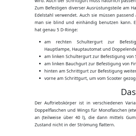
wird. Auch der Schrittgurt muss natürlich passen
Zum Befestigen diverser Ausrüstungsteile am H
Edelstahl verwendet. Auch sie müssen passend
man sie blind und einhändig benutzen kann. E
hat genau 5 D-Ringe:
am rechten Schultergurt zur Befesti
Hauptlampe, Hauptautomat und Doppelend
am linken Schultergurt zur Befestigung von
am linken Bauchgurt zur Befestigung von Fi
hinten am Schrittgurt zur Befestigung weiter
vorne am Schrittgurt, um vom Scooter gezo
Das
Der Auftriebskörper ist in verschiedenen Vari
Doppelflaschen und Wings für Monoflaschen (etw
an (teilweise über 40 l), die dann mittels 
Zustand nicht in der Strömung flattern.