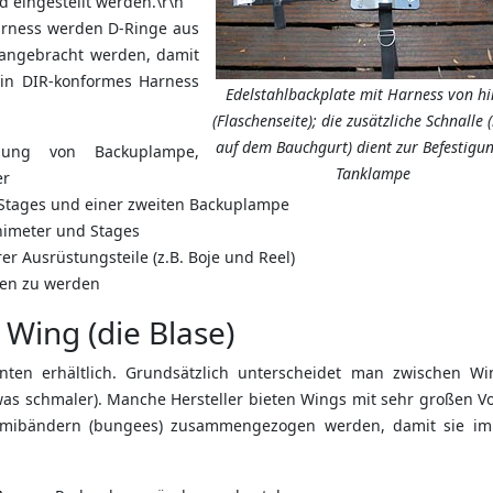
d eingestellt werden.\r\n
arness werden D-Ringe aus
 angebracht werden, damit
in DIR-konformes Harness
Edelstahlbackplate mit Harness von hi
(Flaschenseite); die zusätzliche Schnalle 
auf dem Bauchgurt) dient zur Befestigu
gung von Backuplampe,
Tanklampe
er
 Stages und einer zweiten Backuplampe
nimeter und Stages
er Ausrüstungsteile (z.B. Boje und Reel)
gen zu werden
 Wing (die Blase)
anten erhältlich. Grundsätzlich unterscheidet man zwischen Wi
as schmaler). Manche Hersteller bieten Wings mit sehr großen V
Gummibändern (bungees) zusammengezogen werden, damit sie im