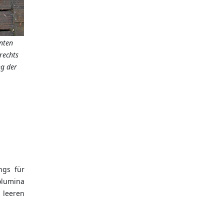
nten
(rechts
ng der
ngs für
olumina
 leeren