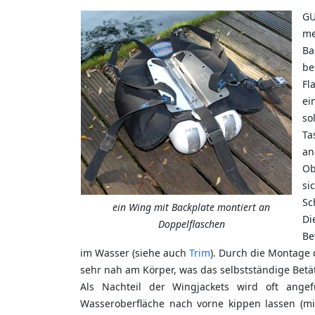
GU
me
Ba
be
Fl
ei
so
Ta
a
Ob
si
Sc
ein Wing mit Backplate montiert an
D
Doppelflaschen
Be
im Wasser (siehe auch
Trim
). Durch die Montage 
sehr nah am Körper, was das selbstständige Betäti
Als Nachteil der Wingjackets wird oft ange
Wasseroberfläche nach vorne kippen lassen (mi