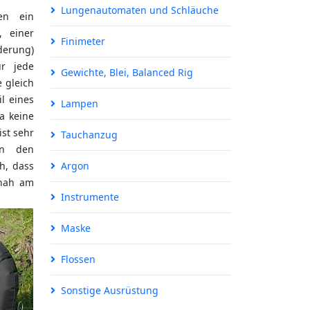
Lungenautomaten und Schläuche
en ein
, einer
Finimeter
derung)
r jede
Gewichte, Blei, Balanced Rig
 gleich
il eines
Lampen
a keine
ist sehr
Tauchanzug
an den
h, dass
Argon
 nah am
Instrumente
Maske
Flossen
Sonstige Ausrüstung