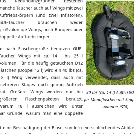
Aus Redundanzgründen bestehen
manche Taucher auch auf Wings mit zwei
Auftriebskörpern (und zwei Inflatoren).
GUE-Taucher brauchen weder
großvolumige Wings, noch Bungees oder
doppelte Auftriebskörper.
Je nach Flaschengröße benutzen GUE-
Taucher Wings mit ca. 14 l bis 25 l
Volumen. Für die häufig getauchten D12
Flaschen (Doppel 12 l) wird ein 40 lbs (ca.
18 l) Wing verwendet, dass auch mit
mehreren Stages noch genug Auftrieb
hat. Größere Wings werden nur bei
30 lbs (ca. 14 l) Auftrieb
größeren Flaschenpaketen benutzt.
für Monoflaschen mit Sing
Warum 18 l ausreichen wird unter
Adapter (STA)
aar Gründe, warum man eine doppelte
ht eine Beschädigung der Blase, sondern ein schleichendes Abbla