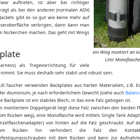
war auftreten, ist aber bei richtiger
rägt als bei den anderen (normalen ADV)
Jackets gibt es so gut wie keine mehr auf
seroberfläche verbrigen, dann kann man
in Nickerchen machen. Das geht mit Wings
plate
ein Wing montiert an ei
Liter Monoflasche
ness) als Tragevorrichtung für viele
 nimmt. Sie muss deshalb sehr stabil und robust sein.
UE-Taucher verwenden Backplates aus harten Materialien, z.B. Ed
der Aluminium, je nach erforderlichem Gewicht (siehe auch
Balanc
e Backplate ist ein stabiles Blech, in das eine Falz gebogen ist.
ei montiertem Doppelgerät liegt diese Falz zwischen den beiden F
vom Rücken weg), eine Monoflasche wird mittels Single Tank Adapt
inzelflaschenadapter) von hinten auf die Falz geschraubt. Auf de
um Rücken hin verhindert die Falz den Kontak
efestigungsschrauben mit dem Rücken und kann zur Aufnahm