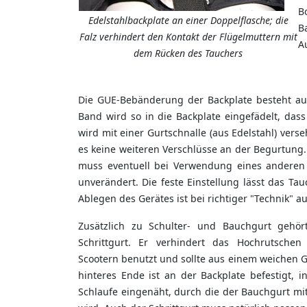
B
Edelstahlbackplate an einer Doppelflasche; die
B
Falz verhindert den Kontakt der Flügelmuttern mit
A
dem Rücken des Tauchers
Die GUE-Bebänderung der Backplate besteht au
Band wird so in die Backplate eingefädelt, da
wird mit einer Gurtschnalle (aus Edelstahl) ver
es keine weiteren Verschlüsse an der Begurtung.
muss eventuell bei Verwendung eines anderen 
unverändert. Die feste Einstellung lässt das T
Ablegen des Gerätes ist bei richtiger "Technik" a
Zusätzlich zu Schulter- und Bauchgurt gehö
Schrittgurt. Er verhindert das Hochrutsche
Scootern benutzt und sollte aus einem weichen G
hinteres Ende ist an der Backplate befestigt, i
Schlaufe eingenäht, durch die der Bauchgurt mit