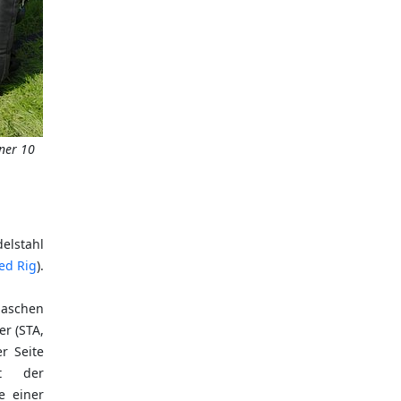
ner 10
elstahl
ed Rig
).
laschen
er (STA,
r Seite
t der
e einer