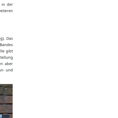
 in der
iteren
g). Das
 Bandes
lle gibt
stellung
en aber
An- und