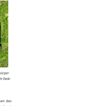
skörper
le-Tank-
sen des