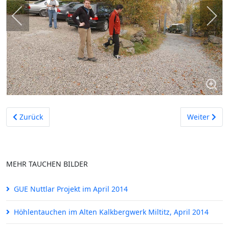
Vorheriger Beitrag: Tauchen im Kreidesee Hemmoor im Dezem
Nächster Be
Zurück
Weiter
MEHR TAUCHEN BILDER
GUE Nuttlar Projekt im April 2014
Höhlentauchen im Alten Kalkbergwerk Miltitz, April 2014