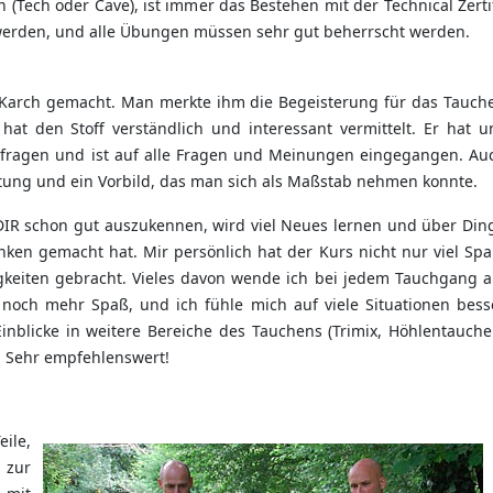
Tech oder Cave), ist immer das Bestehen mit der Technical Zerti
erden, und alle Übungen müssen sehr gut beherrscht werden.
 Karch gemacht. Man merkte ihm die Begeisterung für das Tauch
at den Stoff verständlich und interessant vermittelt. Er hat u
terfragen und ist auf alle Fragen und Meinungen eingegangen. Au
eitung und ein Vorbild, das man sich als Maßstab nehmen konnte.
 DIR schon gut auszukennen, wird viel Neues lernen und über Din
ken gemacht hat. Mir persönlich hat der Kurs nicht nur viel Spa
gkeiten gebracht. Vieles davon wende ich bei jedem Tauchgang a
och mehr Spaß, und ich fühle mich auf viele Situationen bess
inblicke in weitere Bereiche des Tauchens (Trimix, Höhlentauche
t: Sehr empfehlenswert!
ile,
 zur