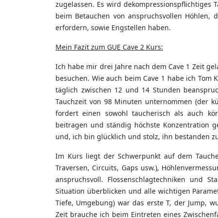
zugelassen. Es wird dekompressionspflichtiges 
beim Betauchen von anspruchsvollen Höhlen, 
erfordern, sowie Engstellen haben.
Mein Fazit zum GUE Cave 2 Kurs:
Ich habe mir drei Jahre nach dem Cave 1 Zeit ge
besuchen. Wie auch beim Cave 1 habe ich Tom Ka
täglich zwischen 12 und 14 Stunden beanspruc
Tauchzeit von 98 Minuten unternommen (der kür
fordert einen sowohl taucherisch als auch kö
beitragen und ständig höchste Konzentration g
und, ich bin glücklich und stolz, ihn bestanden z
Im Kurs liegt der Schwerpunkt auf dem Tauchen
Traversen, Circuits, Gaps usw.), Höhlenvermessu
anspruchsvoll. Flossenschlagtechniken und St
Situation überblicken und alle wichtigen Parame
Tiefe, Umgebung) war das erste T, der Jump, w
Zeit brauche ich beim Eintreten eines Zwischenf