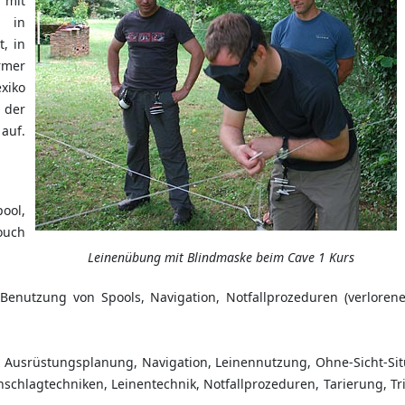
 mit
n in
, in
rmer
exiko
 der
auf.
ool,
ouch
Leinenübung mit Blindmaske beim Cave 1 Kurs
nutzung von Spools, Navigation, Notfallprozeduren (verlorener
 Ausrüstungsplanung, Navigation, Leinennutzung, Ohne-Sicht-Sit
enschlagtechniken, Leinentechnik, Notfallprozeduren, Tarierung, T