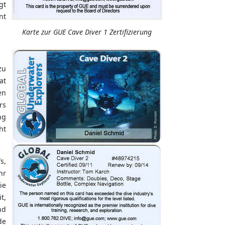
gt
nt
Karte zur GUE Cave Diver 1 Zertifizierung
zu
at
en
rs
ng
ht
s,
hr
ie
t,
nd
de