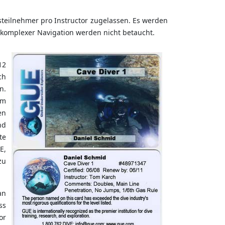
steilnehmer pro Instructor zugelassen. Es werden
komplexer Navigation werden nicht betaucht.
12
ch
n.
im
en
nd
te
E,
zu
an
ss
or