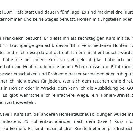
l 30m Tiefe statt und dauern fünf Tage. Es sind maximal drei Kur
ernommen und keine Stages benutzt. Höhlen mit Engstellen oder 
 Frankreich besucht. Er bietet ihn als sechstägigen Kurs mit ca. 
t 15 Tauchgänge gemacht, davon 13 in verschiedenen Höhlen. I
tet und mich riesig darauf gefreut. Ich bin nicht enttäuscht worde
 habe nie bei einem Kurs so viel gelernt (das habe ich be
ußerhalb von Höhlen haben die neuen Erkenntnisse und Erfahrung
n besser einschätzen und Probleme besser vermeiden oder ruhig u
cherlich nicht etwas für jeden. Wer sich dem Tauchen ohne direk
es in Höhlen oder in Wracks, dem kann ich die Ausbildung bei GU
 Es gibt wahrscheinlich einfachere Wege, ein Höhlen-Brevet 
ch zu bezweifeln.
Cave 1 Kurs auf, bei anderen Höhlentauchausbildungen würde m
 mindestens 25 Höhlentauchgängen nach dem Cave 1 Kurs mu
zu können. Es sind maximal drei Kursteilnehmer pro Instruct