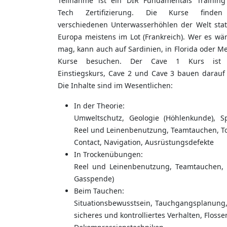
Teilnahme ist ein DIR Fundamentals Training
Tech Zertifizierung. Die Kurse finde
verschiedenen Unterwasserhöhlen der Welt statt
Europa meistens im Lot (Frankreich). Wer es wä
mag, kann auch auf Sardinien, in Florida oder M
Kurse besuchen. Der Cave 1 Kurs ist
Einstiegskurs, Cave 2 und Cave 3 bauen darauf 
Die Inhalte sind im Wesentlichen:
In der Theorie:
Umweltschutz, Geologie (Höhlenkunde), Sp
Reel und Leinenbenutzung, Teamtauchen, T
Contact, Navigation, Ausrüstungsdefekte
In Trockenübungen:
Reel und Leinenbenutzung, Teamtauchen, Be
Gasspende)
Beim Tauchen:
Situationsbewusstsein, Tauchgangsplanung,
sicheres und kontrolliertes Verhalten, Floss