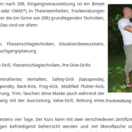
n nach DIR. Eingangsvoraussetzung ist ein Brevet
 oder CMAS*). In Theorieeinheiten, Trockenübungen
r die (im Sinne von DIR) grundlegenden Techniken,
 Das sind vor allem:
n, Flossenschlagtechniken, Situationsbewusstsein,
auchgangsplanung
Drill, Flossenschlagtechniken, Pre-Dive-Drills
trolliertes Verhalten, Safety-Drill (Gasspende),
nde), Back-Kick, Frog-Kick, Modified Flutter-Kick,
rierung, Trim, Tauchen ohne Maske (auch während der
ng mit der Ausrüstung, Valve-Drill, Rettung eines
Trockenübung z
stens vier Tage. Der Kurs kann mit zwei verschiedenen Zertifiz
ungen befriedigend beherrscht werden und mit Monoflasche 