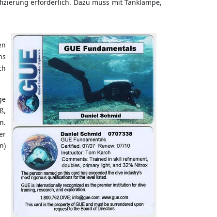
fizierung erforderlich. Dazu muss mit Tanklampe,
en
ns
ch
ge
ß,
n.
er
n)