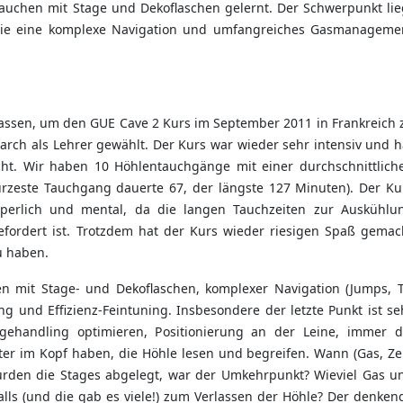
Tauchen mit Stage und Dekoflaschen gelernt. Der Schwerpunkt lie
die eine komplexe Navigation und umfangreiches Gasmanageme
lassen, um den GUE Cave 2 Kurs im September 2011 in Frankreich 
rch als Lehrer gewählt. Der Kurs war wieder sehr intensiv und h
ht. Wir haben 10 Höhlentauchgänge mit einer durchschnittlich
zeste Tauchgang dauerte 67, der längste 127 Minuten). Der Ku
rperlich und mental, da die langen Tauchzeiten zur Auskühlu
efordert ist. Trotzdem hat der Kurs wieder riesigen Spaß gemac
u haben.
 mit Stage- und Dekoflaschen, komplexer Navigation (Jumps, T
ng und Effizienz-Feintuning. Insbesondere der letzte Punkt ist se
agehandling optimieren, Positionierung an der Leine, immer d
ter im Kopf haben, die Höhle lesen und begreifen. Wann (Gas, Zei
urden die Stages abgelegt, war der Umkehrpunkt? Wieviel Gas u
alls (und die gab es viele!) zum Verlassen der Höhle? Der denken