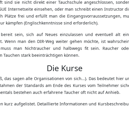
t sind sie nicht direkt einer Tauchschule angeschlossen, sonde
UE Internetseite einsehen, oder man schreibt einen Instructor di
ch Plätze frei und erfüllt man die Eingangsvorraussetzungen, m
r kämpfen (Englischkenntnisse sind erforderlich).
reit sein, sich auf Neues einzulassen und eventuell alt e
cht. Wenn man den DIR-Weg weiter gehen möchte, ist wahrscheinl
 muss man Nichtraucher und halbwegs fit sein. Raucher ode
im Tauchen stark beeinträchtigen können.
Die Kurse
ß, das sagen alle Organisationen von sich...). Das bedeutet hier
 Rahmen der Standards am Ende des Kurses vom Teilnehmer sicher
ntals bestehen auch erfahrene Taucher oft nicht auf Anhieb.
n kurz aufgelistet. Detaillierte Informationen und Kursbeschreib