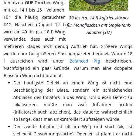
benutzen GUE-Taucher Wings
mit ca. 14 l bis 25 l Volumen.
Für die häufig getauchten
30 lbs (ca. 14 l) Auftriebskörper
D12 Flaschen (Doppel 12 l)
für Monoflaschen mit Single-Tank-
wird ein 40 lbs (ca. 18 l) Wing
Adapter (STA)
verwendet, dass auch mit
mehreren Stages noch genug Auftrieb hat. Größere Wings
werden nur bei größeren Flaschenpaketen benutzt. Warum 18
l ausreichen wird unter
Balanced Rig
beschrieben.
Nachfolgend ein paar Gründe, warum man eine doppelte
Blase im Wing nicht braucht:
Der häufigste Defekt an einem Wing ist nicht eine
Beschädigung der Blase, sondern ein schleichendes
Abblasen des Inflators in das Wing. Um diesen Defekt zu
lokalisieren, müßte man zwei Inflatoren prüfen
(Inflatorschlauch abziehen), das dauerte wahrscheinlich
so lange, dass man unkontrolliert aufsteigen würde.
Der zweite Inflator ist oft im Weg und stört (ok, ist
vielleicht Gewöhnungssache). Oder er ist (damit er nicht