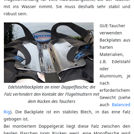
mit ins Wasser nimmt. Sie muss deshalb sehr stabil und
robust sein.
GUE-Taucher
verwenden
Backplates aus
harten
Materialien,
z.B. Edelstahl
oder
Aluminium, je
nach
Edelstahlbackplate an einer Doppelflasche; die
erforderlichem
Falz verhindert den Kontakt der Flügelmuttern mit
Gewicht (siehe
dem Rücken des Tauchers
auch
Balanced
Rig
). Die Backplate ist ein stabiles Blech, in das eine Falz
gebogen ist.
Bei montiertem Doppelgerät liegt diese Falz zwischen den
beiden Flaschen (vom Rücken weg), eine Monoflasche wird