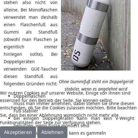
stehen also nicht von
alleine. Bei Monoflaschen
verwendet man deshalb
einen Flaschenfuß aus
Gummi als Standfuß
(obwohl man Flaschen ja
eigentlich immer
hinlegen sollte). Bei
Doppelgeräten
verwenden GUE-Taucher
diesen Standfuß aus
Ohne Gummifuß steht ein Doppelgerät
folgenden Gründen nicht:
stabiler, wenn es angelehnt wird
Wir nutzen Cookies auf unserer Website. Einige von ihnen sind
Doppelflaschen
essenziell für den Betrieb der Seite. Sie können selbst
muss man immer anlehnen, dabei stehen sie ohne diesen
entscheiden, ob Sie die Cookies zulassen möchten. Bitte beachten
Fuß stabiler
Sie, dass bei einer Ablehnung womöglich nicht mehr alle
bei einigen Doppelgeräten kann man kein V-Weight
Funktionalitäten der Seite zur Verfügung stehen.
benutzen, wenn Füsse montiert sind
Akzeptieren
Ablehnen
zwischen Fuß und Flasche kann es gammeln