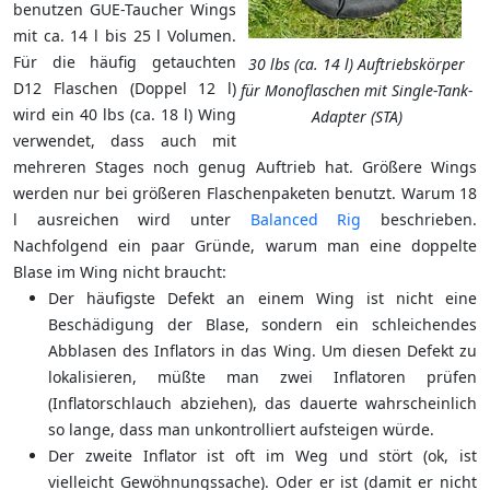
benutzen GUE-Taucher Wings
mit ca. 14 l bis 25 l Volumen.
Für die häufig getauchten
30 lbs (ca. 14 l) Auftriebskörper
D12 Flaschen (Doppel 12 l)
für Monoflaschen mit Single-Tank-
wird ein 40 lbs (ca. 18 l) Wing
Adapter (STA)
verwendet, dass auch mit
mehreren Stages noch genug Auftrieb hat. Größere Wings
werden nur bei größeren Flaschenpaketen benutzt. Warum 18
l ausreichen wird unter
Balanced Rig
beschrieben.
Nachfolgend ein paar Gründe, warum man eine doppelte
Blase im Wing nicht braucht:
Der häufigste Defekt an einem Wing ist nicht eine
Beschädigung der Blase, sondern ein schleichendes
Abblasen des Inflators in das Wing. Um diesen Defekt zu
lokalisieren, müßte man zwei Inflatoren prüfen
(Inflatorschlauch abziehen), das dauerte wahrscheinlich
so lange, dass man unkontrolliert aufsteigen würde.
Der zweite Inflator ist oft im Weg und stört (ok, ist
vielleicht Gewöhnungssache). Oder er ist (damit er nicht