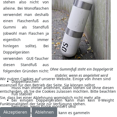
stehen also nicht von
alleine. Bei Monoflaschen
verwendet man deshalb
einen Flaschenfuß aus
Gummi als Standfuß
(obwohl man Flaschen ja
eigentlich immer
hinlegen sollte). Bei
Doppelgeräten
verwenden GUE-Taucher
diesen Standfuß aus
Ohne Gummifuß steht ein Doppelgerät
folgenden Gründen nicht:
stabiler, wenn es angelehnt wird
Wir nutzen Cookies auf unserer Website. Einige von ihnen sind
Doppelflaschen
essenziell für den Betrieb der Seite. Sie können selbst
muss man immer anlehnen, dabei stehen sie ohne diesen
entscheiden, ob Sie die Cookies zulassen möchten. Bitte beachten
Fuß stabiler
Sie, dass bei einer Ablehnung womöglich nicht mehr alle
bei einigen Doppelgeräten kann man kein V-Weight
Funktionalitäten der Seite zur Verfügung stehen.
benutzen, wenn Füsse montiert sind
Akzeptieren
Ablehnen
zwischen Fuß und Flasche kann es gammeln