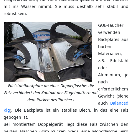
mit ins Wasser nimmt. Sie muss deshalb sehr stabil und
robust sein.
GUE-Taucher
verwenden
Backplates aus
harten
Materialien,
z.B. Edelstahl
oder
Aluminium, je
nach
Edelstahlbackplate an einer Doppelflasche; die
erforderlichem
Falz verhindert den Kontakt der Flügelmuttern mit
Gewicht (siehe
dem Rücken des Tauchers
auch
Balanced
Rig
). Die Backplate ist ein stabiles Blech, in das eine Falz
gebogen ist.
Bei montiertem Doppelgerät liegt diese Falz zwischen den
beiden Flaschen (vom Rücken weg), eine Monoflasche wird