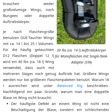
brauchen weder
großvolumige Wings, noch
Bungees oder doppelte
Auftriebskörper.
Je nach Flaschengröße
benutzen GUE-Taucher Wings
mit ca. 14 l bis 25 l Volumen.
Für die häufig getauchten
30 lbs (ca. 14 l) Auftriebskörper
D12 Flaschen (Doppel 12 l)
für Monoflaschen mit Single-Tank-
wird ein 40 lbs (ca. 18 l) Wing
Adapter (STA)
verwendet, dass auch mit
mehreren Stages noch genug Auftrieb hat. Größere Wings
werden nur bei größeren Flaschenpaketen benutzt. Warum 18
l ausreichen wird unter
Balanced Rig
beschrieben.
Nachfolgend ein paar Gründe, warum man eine doppelte
Blase im Wing nicht braucht:
Der häufigste Defekt an einem Wing ist nicht eine
Beschädigung der Blase, sondern ein schleichendes