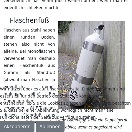
versehentlich das Ventil (noch weiter) öffnen, wenn man es
eigentlich schließen möchte.
Flaschenfuß
Flaschen aus Stahl haben
einen runden Boden,
stehen also nicht von
alleine. Bei Monoflaschen
verwendet man deshalb
einen Flaschenfuß aus
Gummi als Standfuß
(obwohl man Flaschen ja
eigentlich immer
Wir nutzen Cookies auf unserer Website. Einige von ihnen sind
hinlegen sollte). Bei
essenziell für den Betrieb der Seite. Sie können selbst
Doppelgeräten
entscheiden, ob Sie die Cookies zulassen möchten. Bitte beachten
verwenden GUE-Taucher
Sie, dass bei einer Ablehnung womöglich nicht mehr alle
diesen Standfuß aus
Funktionalitäten der Seite zur Verfügung stehen.
Ohne Gummifuß steht ein Doppelgerät
folgenden Gründen nicht:
Akzeptieren
Ablehnen
stabiler, wenn es angelehnt wird